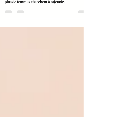
et non invasive, gagne en puissance car de plus en
plus de femmes cherchent à rajeunir
naturellement. Dans un monde envahi par des
solutions cosmétiques radicales, quels résultats
peut-on attendre de cette pratique de tonification et
de détente musculaire ? Pourquoi choisir la gym
faciale pour un rajeunissement naturel ? Dans une
société où les injections de produits de
comblements, les fillers et les chirurgies plastiques
s