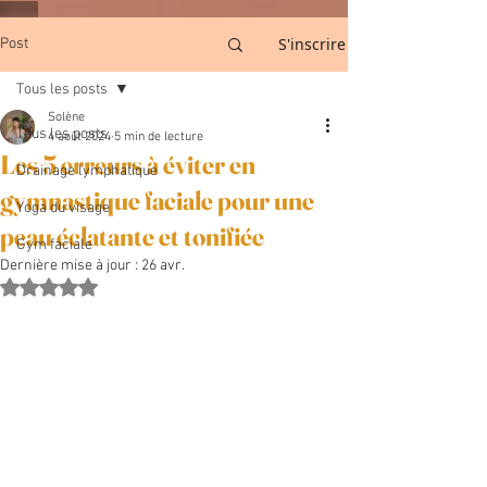
S'inscrire
Post
Tous les posts
Solène
Tous les posts
4 août 2024
5 min de lecture
Les 5 erreurs à éviter en
Drainage lymphatique
gymnastique faciale pour une
Yoga du visage
peau éclatante et tonifiée
Gym faciale
Dernière mise à jour :
26 avr.
Noté NaN étoiles sur 5.