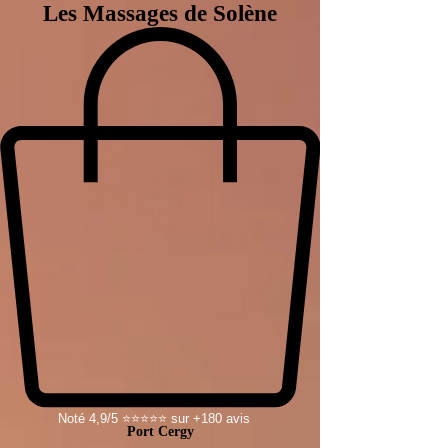
Les Massages de Solène
Noté 4,9/5 ⭐⭐⭐⭐⭐ sur +180 avis
Port Cergy