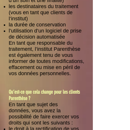
d’un soin et une finalité)
les destinataires du traitement
(vous en tant que clients de
l’institut)
la durée de conservation
l’utilisation d’un logiciel de prise
de décision automatisée
En tant que responsable du
traitement, l’institut Parenthèse
est également tenu de vous
informer de toutes modifications,
effacement ou mise en péril de
vos données personnelles.
Qu’est-ce que cela change pour les clients
Parenthèse ?
En tant que sujet des
données, vous avez la
possibilité de faire exercer vos
droits qui sont les suivants :
le droit à la rectification de vos