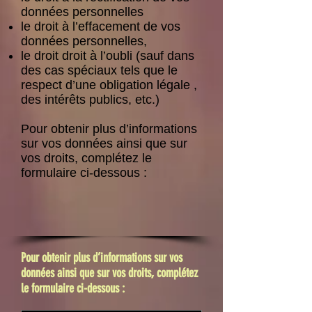
données personnelles
le droit à l’effacement de vos
données personnelles,
le droit droit à l’oubli (sauf dans
des cas spéciaux tels que le
respect d’une obligation légale ,
des intérêts publics, etc.)
Pour obtenir plus d’informations
sur vos données ainsi que sur
vos droits, complétez le
formulaire ci-dessous :
Pour obtenir plus d’informations sur vos
données ainsi que sur vos droits, complétez
le formulaire ci-dessous :