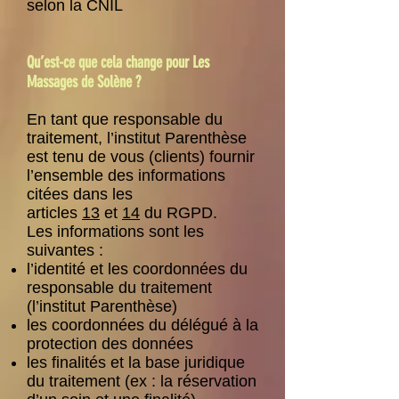
selon la CNIL
Qu’est-ce que cela change pour Les
Massages de Solène ?
En tant que responsable du
traitement, l’institut Parenthèse
est tenu de vous (clients) fournir
l’ensemble des informations
citées dans les
articles
13
et
14
du RGPD.
Les informations sont les
suivantes :
l’identité et les coordonnées du
responsable du traitement
(l’institut Parenthèse)
les coordonnées du délégué à la
protection des données
les finalités et la base juridique
du traitement (ex : la réservation