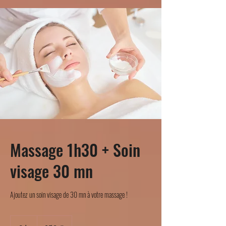
Massage 1h30 + Soin
visage 30 mn
Ajoutez un soin visage de 30 mn à votre massage !
150
euros