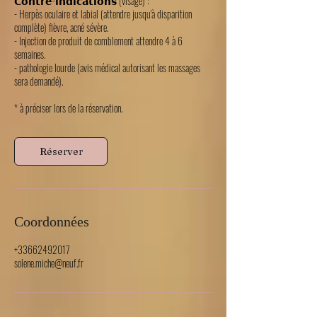
𝗖𝗼𝗻𝘁𝗿𝗲-𝗶𝗻𝗱𝗶𝗰𝗮𝘁𝗶𝗼𝗻𝘀 (visage) :
- Herpès oculaire et labial (attendre jusqu'à disparition
complète) fièvre, acné sévère.
- Injection de produit de comblement attendre 4 à 6
semaines.
- pathologie lourde (avis médical autorisant les massages
sera demandé).
* à préciser lors de la réservation.
Réserver
Coordonnées
+33662492017
solene.miche@neuf.fr