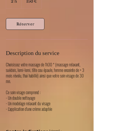
2 h
2
150 €
h
Réserver
Description du service
Choisissez votre massage de 1h30 * (massage relaxant,
suédois, lomi-lomi, tête cou épaule, femme enceinte de + 3
mois révolu, thaï habillé) ainsi que votre soin visage de 30
mn.
Ce soin visage comprend :
- Un double nettoyage
- Un modelage relaxant du visage
- L'application d'une crème adaptée