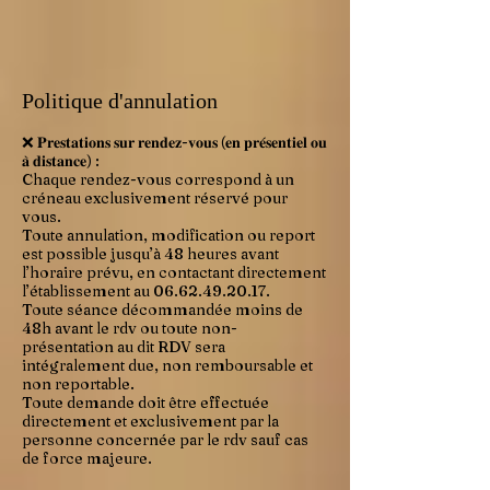
Politique d'annulation
❌ 𝐏𝐫𝐞𝐬𝐭𝐚𝐭𝐢𝐨𝐧𝐬 𝐬𝐮𝐫 𝐫𝐞𝐧𝐝𝐞𝐳-𝐯𝐨𝐮𝐬 (𝐞𝐧 𝐩𝐫𝐞́𝐬𝐞𝐧𝐭𝐢𝐞𝐥 𝐨𝐮
𝐚̀ 𝐝𝐢𝐬𝐭𝐚𝐧𝐜𝐞) :
Chaque rendez-vous correspond à un
créneau exclusivement réservé pour
vous.
Toute annulation, modification ou report
est possible jusqu’à 48 heures avant
l’horaire prévu, en contactant directement
l’établissement au 06.62.49.20.17.
Toute séance décommandée moins de
48h avant le rdv ou toute non-
présentation au dit RDV sera
intégralement due, non remboursable et
non reportable.
Toute demande doit être effectuée
directement et exclusivement par la
personne concernée par le rdv sauf cas
de force majeure.