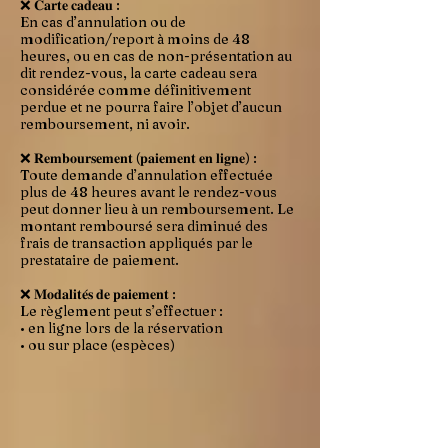
❌ 𝐂𝐚𝐫𝐭𝐞 𝐜𝐚𝐝𝐞𝐚𝐮 :
En cas d’annulation ou de
modification/report à moins de 48
heures, ou en cas de non-présentation au
dit rendez-vous, la carte cadeau sera
considérée comme définitivement
perdue et ne pourra faire l’objet d’aucun
remboursement, ni avoir.
❌ 𝐑𝐞𝐦𝐛𝐨𝐮𝐫𝐬𝐞𝐦𝐞𝐧𝐭 (𝐩𝐚𝐢𝐞𝐦𝐞𝐧𝐭 𝐞𝐧 𝐥𝐢𝐠𝐧𝐞) :
Toute demande d’annulation effectuée
plus de 48 heures avant le rendez-vous
peut donner lieu à un remboursement. Le
montant remboursé sera diminué des
frais de transaction appliqués par le
prestataire de paiement.
❌ 𝐌𝐨𝐝𝐚𝐥𝐢𝐭𝐞́𝐬 𝐝𝐞 𝐩𝐚𝐢𝐞𝐦𝐞𝐧𝐭 :
Le règlement peut s’effectuer :
• en ligne lors de la réservation
• ou sur place (espèces)